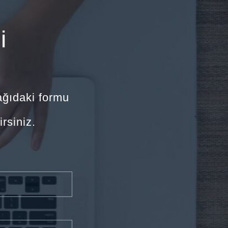
i
ağıdaki formu
rsiniz.