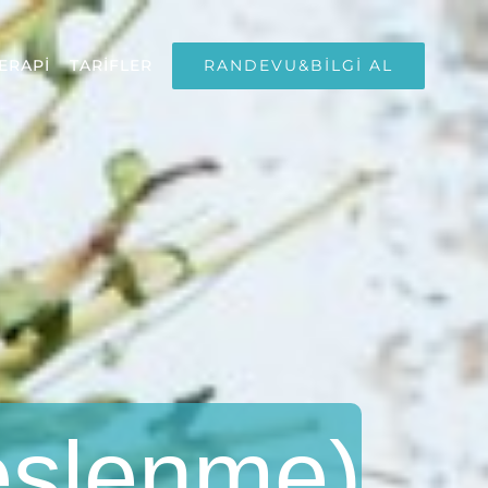
RANDEVU&BİLGİ AL
ERAPİ
TARİFLER
Beslenme)