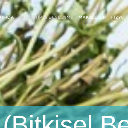
KIMDA
DİYETETİK & BESLENME
MAKALELER
FİZYOT
i (Bitkisel 