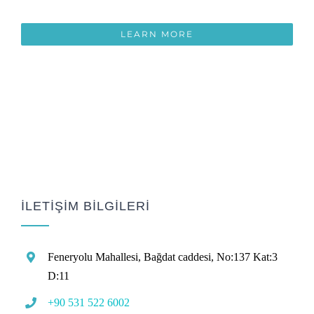
LEARN MORE
İLETİŞİM BİLGİLERİ
Feneryolu Mahallesi, Bağdat caddesi, No:137 Kat:3
D:11
+90 531 522 6002