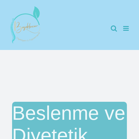
Skip
to
content
Beslenme ve
Diyetetik